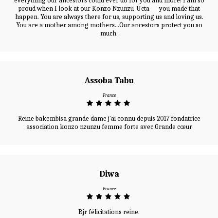
everything our ancestors could ever do for you and more! I am so
proud when I look at our Konzo Nzunzu-Ucta — you made that
happen. You are always there for us, supporting us and loving us.
You are a mother among mothers...Our ancestors protect you so
much.
Assoba Tabu
France
Reine bakembisa grande dame j'ai connu depuis 2017 fondatrice
association konzo nzunzu femme forte avec Grande cœur
Diwa
France
Bjr félicitations reine.